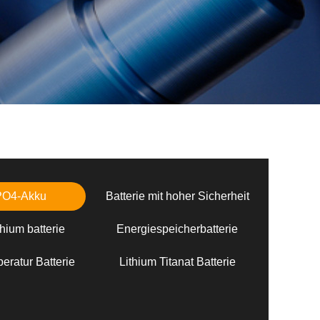
PO4-Akku
Batterie mit hoher Sicherheit
hium batterie
Energiespeicherbatterie
eratur Batterie
Lithium Titanat Batterie