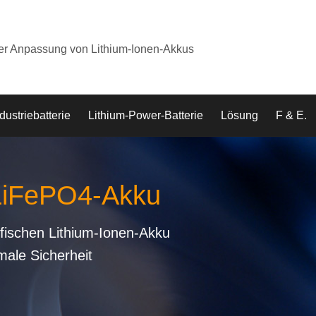
der Anpassung von Lithium-Ionen-Akkus
dustriebatterie
Lithium-Power-Batterie
Lösung
F & E.
 LiFePO4-Akku
fischen Lithium-Ionen-Akku
male Sicherheit