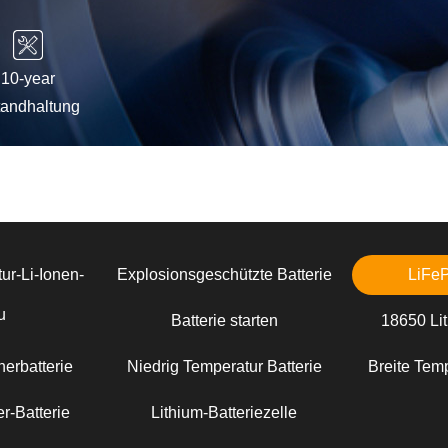
10-year
tandhaltung
ur-Li-Ionen-
Explosionsgeschützte Batterie
LiFe
u
Batterie starten
18650 Lit
erbatterie
Niedrig Temperatur Batterie
Breite Temp
r-Batterie
Lithium-Batteriezelle