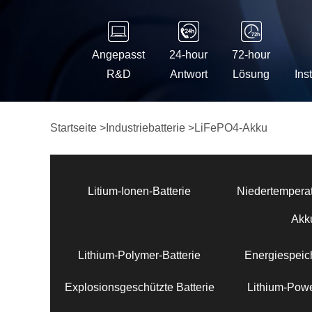
Angepasst
24-hour
72-hour
R&D
Antwort
Lösung
Ins
Startseite
>
Industriebatterie
>
LiFePO4-Akku
Litium-Ionen-Batterie
Niedertemperat
Akk
Lithium-Polymer-Batterie
Energiespeich
Explosionsgeschützte Batterie
Lithium-Powe