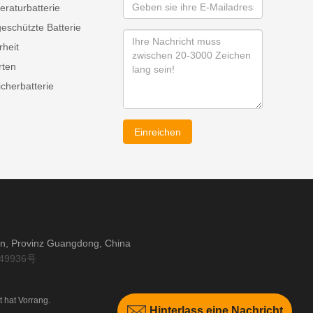
raturbatterie
eschützte Batterie
rheit
rten
cherbatterie
Einreichen
an, Provinz Guangdong, China
49936号
t hat Vorrang.
Hinterlass eine Nachricht