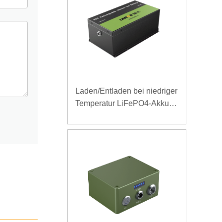
Laden/Entladen bei niedriger
Temperatur LiFePO4-Akku
32V 20Ah für
Telekommunikations-
Basisstation mit RS485-
Kommunikation