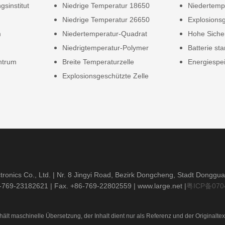
gsinstitut
Niedrige Temperatur 18650
Niedertempe
Niedrige Temperatur 26650
Explosionsg
m
Niedertemperatur-Quadrat
Hohe Siche
Niedrigtemperatur-Polymer
Batterie sta
ntrum
Breite Temperaturzelle
Energiespei
Explosionsgeschützte Zelle
ronics Co., Ltd. | Nr. 8 Jingyi Road, Bezirk Dongcheng, Stadt Donggu
6-769-23182621
| Fax. +86-769-22802559 |
www.large.net
|
粤ICP备070
hält maschinelle Übersetzung, der Inhalt dient nur als Referenz und der Originaltex