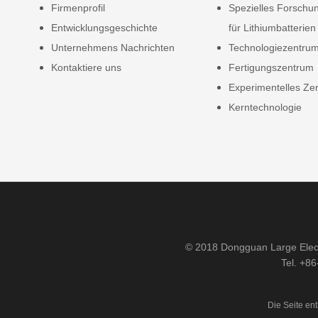
Firmenprofil
Spezielles Forschun
Entwicklungsgeschichte
für Lithiumbatterien
Unternehmens Nachrichten
Technologiezentru
Kontaktiere uns
Fertigungszentrum
Experimentelles Ze
Kerntechnologie
© 2018 Dongguan Large Elect
Tel. +8
Die Seite ent