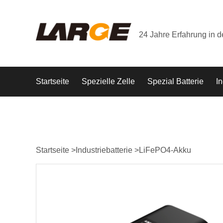
24 Jahre Erfahrung in 
Startseite
Spezielle Zelle
Spezial Batterie
In
Startseite
>
Industriebatterie
>
LiFePO4-Akku