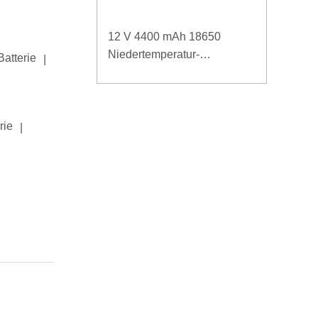
12 V 4400 mAh 18650
Niedertemperatur-
Batterie
|
Lithiumbatterie für verstärkte
Stromversorgung
rie
|