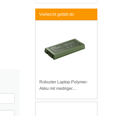
Vielleicht gefällt dir
Robuster Laptop-Polymer-
Akku mit niedriger
Temperatur und hoher
Energiedichte, 11,1 V, 7800
mAh