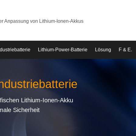
der Anpassung von Lithium-Ionen-Akkus
dustriebatterie
Lithium-Power-Batterie
Lösung
F & E.
ndustriebatterie
fischen Lithium-Ionen-Akku
male Sicherheit