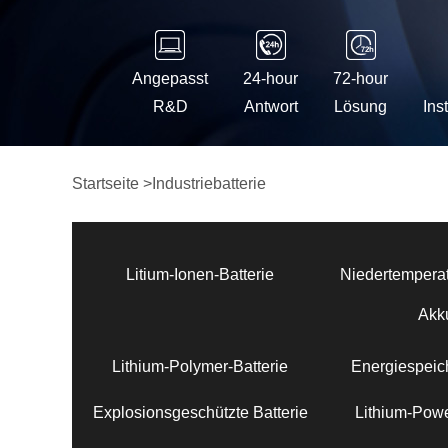
Angepasst
24-hour
72-hour
R&D
Antwort
Lösung
Ins
Startseite
>
Industriebatterie
Litium-Ionen-Batterie
Niedertemperat
Akk
Lithium-Polymer-Batterie
Energiespeich
Explosionsgeschützte Batterie
Lithium-Powe