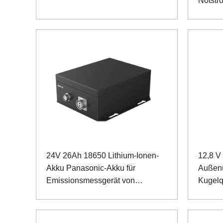
Notstr
Medizi
24V 26Ah 18650 Lithium-Ionen-
12,8 V
Akku Panasonic-Akku für
Außen
Emissionsmessgerät von
Kugelq
Sondergeräten
Eisenp