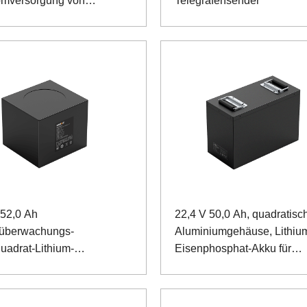
omversorgung von
Telegrafensender
nprodukten
 52,0 Ah
22,4 V 50,0 Ah, quadratisc
überwachungs-
Aluminiumgehäuse, Lithiu
uadrat-Lithium-
Eisenphosphat-Akku für
hosphat-Akku
chirurgische Roboter