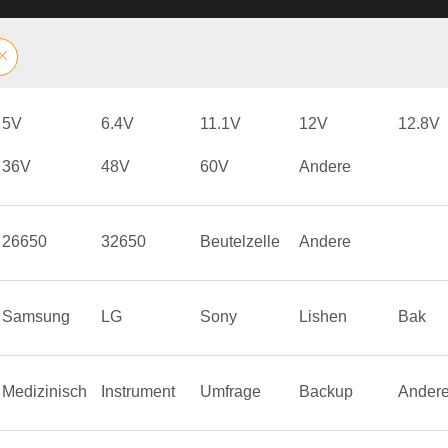
5V
6.4V
11.1V
12V
12.8V
36V
48V
60V
Andere
26650
32650
Beutelzelle
Andere
Samsung
LG
Sony
Lishen
Bak
Medizinisch
Instrument
Umfrage
Backup
Ander