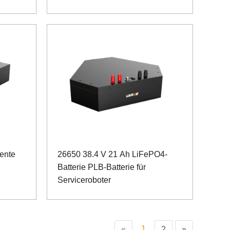
gente
26650 38.4 V 21 Ah LiFePO4-
Batterie PLB-Batterie für
Serviceroboter
1
«
2
»