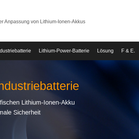
der Anpassung von Lithium-Ionen-Akkus
dustriebatterie
Lithium-Power-Batterie
Lösung
F & E.
ndustriebatterie
fischen Lithium-Ionen-Akku
male Sicherheit