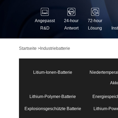
Angepasst
24-hour
72-hour
R&D
Antwort
Lösung
Ins
Startseite
>
Industriebatterie
Litium-Ionen-Batterie
Niedertemperat
Akk
Lithium-Polymer-Batterie
Energiespeich
Explosionsgeschützte Batterie
Lithium-Powe