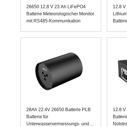
26650 12,8 V 23 Ah LiFePO4
12.8 V
Batterie Meteorologischer Monitor
Lithiu
mit RS485-Kommunikation
Batteri
Überw
Fahrze
28Ah 22.4V 26650 Batterie PLB
12.8 V
Batterie für
Batteri
Unterwasservermessungs- und
Notstr