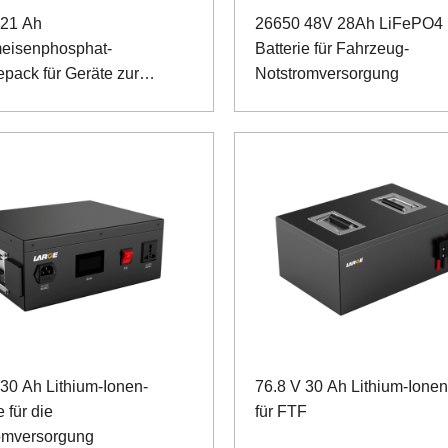
 21 Ah
26650 48V 28Ah LiFePO4
meisenphosphat-
Batterie für Fahrzeug-
epack für Geräte zur
Notstromversorgung
achung der
ugsicherheit
 30 Ah Lithium-Ionen-
76.8 V 30 Ah Lithium-Ione
e für die
für FTF
omversorgung