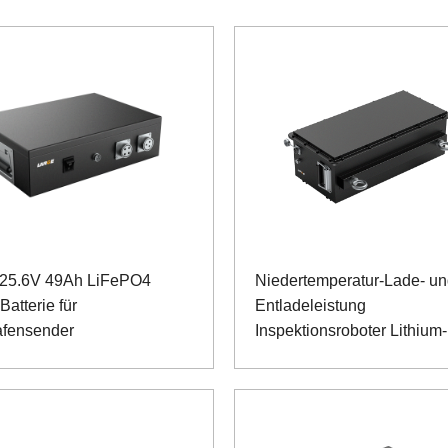
 25.6V 49Ah LiFePO4
Niedertemperatur-Lade- u
atterie für
Entladeleistung
afensender
Inspektionsroboter Lithium-
Eisenphosphat-Akku