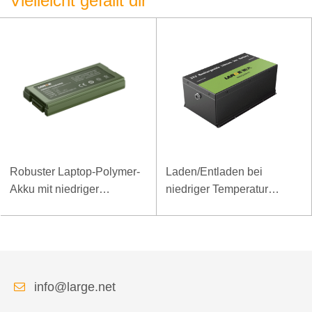
Vielleicht gefällt dir
Robuster Laptop-Polymer-
Laden/Entladen bei
Akku mit niedriger
niedriger Temperatur
Temperatur und hoher
LiFePO4-Akku 32V 20Ah
Energiedichte, 11,1 V, 7800
für Telekommunikations-
mAh
Basisstation mit RS485-
Kommunikation
info@large.net