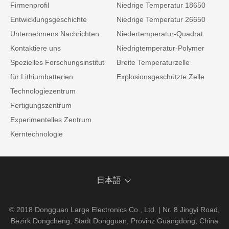
Firmenprofil
Niedrige Temperatur 18650
Entwicklungsgeschichte
Niedrige Temperatur 26650
Unternehmens Nachrichten
Niedertemperatur-Quadrat
Kontaktiere uns
Niedrigtemperatur-Polymer
Spezielles Forschungsinstitut
Breite Temperaturzelle
für Lithiumbatterien
Explosionsgeschützte Zelle
Technologiezentrum
Fertigungszentrum
Experimentelles Zentrum
Kerntechnologie
日本語
© 2018 Dongguan Large Electronics Co., Ltd. | Nr. 8 Jingyi Road,
Bezirk Dongcheng, Stadt Dongguan, Provinz Guangdong, China