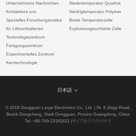
Unternehmens Nachrichten
Niedertemperatur-Quadrat
Kontaktiere uns
Niedrigtemperatur-Polymer
Spezielles Forschungsinstitut
Breite Temperaturzelle
für Lithiumbatterien
Explosionsgeschützte Zelle
Technologiezentrum
Fertigungszentrum
Experimentelles Zentrum
Kerntechnologie
日本語
© 2018 Dongguan Large Electronics Co., Ltd. | Nr. 8 Jingyi Road,
Bezirk Dongcheng, Stadt Dongguan, Provinz Guangdong, China
Tel. +86-769-23182621
|
粤ICP备07049936号