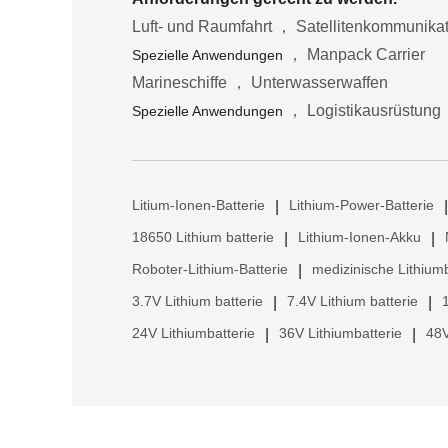
Luft- und Raumfahrt ， Satellitenkommunika
， Manpack Carrier
Spezielle Anwendungen
Marineschiffe ， Unterwasserwaffen
， Logistikausrüstung
Spezielle Anwendungen
Litium-Ionen-Batterie
Lithium-Power-Batterie
|
|
18650 Lithium batterie
Lithium-Ionen-Akku
|
|
Roboter-Lithium-Batterie
medizinische Lithiumb
|
3.7V Lithium batterie
7.4V Lithium batterie
|
|
24V Lithiumbatterie
36V Lithiumbatterie
48V
|
|