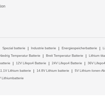
tion
Spezial batterie
Industrie batterie
Energiespeicherbatterie
L
|
|
|
Niedrig Temperatur Batterie
Breit Temperatur Batterie
Lithium tit
|
|
atterie
12V Lifepo4 Batterie
24V Lifepo4 Batterie
36V Lifepo4
|
|
|
11.1V Lithium batterie
14.8V Lithium batterie
5V Lithium-Ionen-A
|
|
 Lithiumbatterie