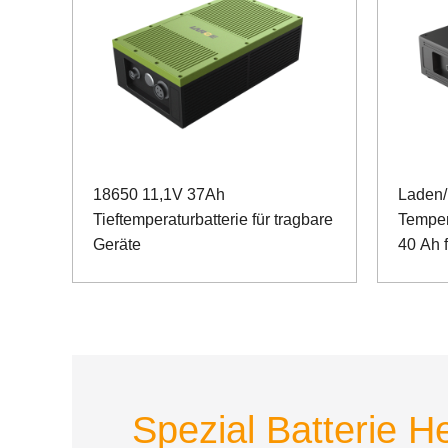
18650 11,1V 37Ah
Laden/
Tieftemperaturbatterie für tragbare
Temper
Geräte
40 Ah f
Kommun
RS485
Spezial Batterie He