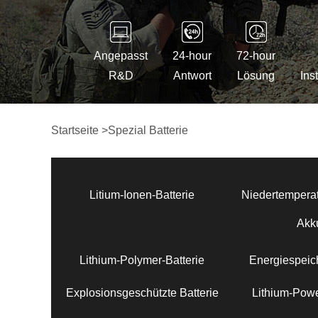
Angepasst
24-hour
72-hour
R&D
Antwort
Lösung
Ins
Startseite
>
Spezial Batterie
Litium-Ionen-Batterie
Niedertemperat
Akk
Lithium-Polymer-Batterie
Energiespeich
Explosionsgeschützte Batterie
Lithium-Powe