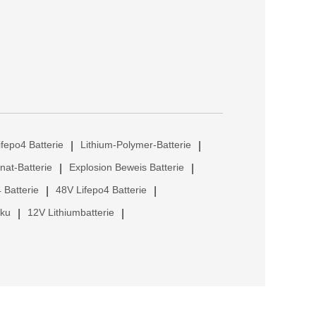
ifepo4 Batterie
Lithium-Polymer-Batterie
|
|
anat-Batterie
Explosion Beweis Batterie
|
|
 Batterie
48V Lifepo4 Batterie
|
|
kku
12V Lithiumbatterie
|
|