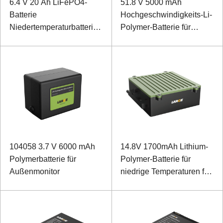
6.4 V 20 Ah LiFePO4-
51.8 V 5000 mAh
Batterie
Hochgeschwindigkeits-Li-
Niedertemperaturbatterie
Polymer-Batterie für
zur
Rettungsstartvorrichtung
Leistungsüberwachung
104058 3.7 V 6000 mAh
14.8V 1700mAh Lithium-
Polymerbatterie für
Polymer-Batterie für
Außenmonitor
niedrige Temperaturen für
spezielles Backup-
Instrument