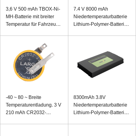
3,6 V 500 mAh TBOX-Ni-
7.4 V 8000 mAh
MH-Batterie mit breiter
Niedertemperaturbatterie
Temperatur für Fahrzeug-
Lithium-Polymer-Batterie
ALU
für robuste Tablet-
Computer
-40 ~ 80 ~ Breite
8300mAh 3.8V
Temperaturentladung. 3 V
Niedertemperaturbatterie
210 mAh CR2032-
Lithium-Polymer-Batterie
Knopfzelle
für
Datenerfassungsterminal