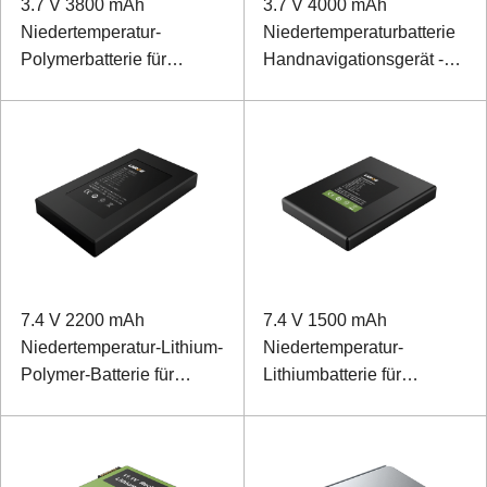
3.7 V 3800 mAh
3.7 V 4000 mAh
Niedertemperatur-
Niedertemperaturbatterie
Polymerbatterie für
Handnavigationsgerät -40
mobiles Terminal
℃ Niedertemperatur-
Polymerbatterie
7.4 V 2200 mAh
7.4 V 1500 mAh
Niedertemperatur-Lithium-
Niedertemperatur-
Polymer-Batterie für
Lithiumbatterie für
Haustürschloss
Sicherheitsgeräte im
Freien