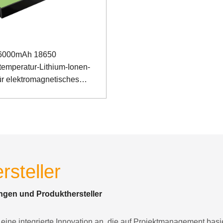
 6000mAh 18650
temperatur-Lithium-Ionen-
ür elektromagnetisches
ometer mit I2C-
ikationsanschluss
rsteller
ngen und Produkthersteller
ine integrierte Innovation an, die auf Projektmanagement basiert