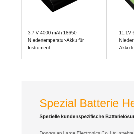
3.7 V 4000 mAh 18650
11.1V
Niedertemperatur-Akku für
Nieder
Instrument
Akku f
Spektr
Kommun
Spezial Batterie He
Spezielle kundenspezifische Batterielösu
Dongguan Large Electronics Co. Ltd. strebte e