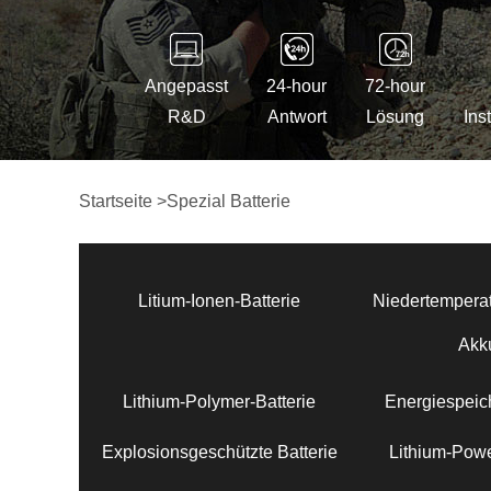
Angepasst
24-hour
72-hour
R&D
Antwort
Lösung
Ins
Startseite
>
Spezial Batterie
Litium-Ionen-Batterie
Niedertemperat
Akk
Lithium-Polymer-Batterie
Energiespeich
Explosionsgeschützte Batterie
Lithium-Powe