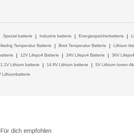
Spezial batterie
Industrie batterie
Energiespeicherbatterie
L
|
|
|
Niedrig Temperatur Batterie
Breit Temperatur Batterie
Lithium tit
|
|
atterie
12V Lifepo4 Batterie
24V Lifepo4 Batterie
36V Lifepo4
|
|
|
11.1V Lithium batterie
14.8V Lithium batterie
5V Lithium-Ionen-A
|
|
 Lithiumbatterie
Für dich empfohlen