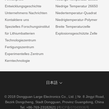
Entwicklungsgeschichte
Niedrige Temperatur 26650
Unternehmens Nachrichten
Niedertemperatur-Quadrat
Kontaktiere uns
Niedrigtemperatur-Polymer
Spezielles Forschungsinstitut
Breite Temperaturzelle
für Lithiumbatterien
Explosionsgeschützte Zelle
Technologiezentrum
Fertigungszentrum
Experimentelles Zentrum
Kerntechnologie
日本語
© 2018 Dongguan Large Electronics Co., Ltd. | Nr. 8 Jingyi Road,
Bezirk Dongcheng, Stadt Dongguan, Provinz Guangdong, China
Tel. +86-769-23182621
|
粤ICP备07049936号