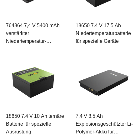
764864 7,4 V 5400 mAh
18650 7.4 V 17.5 Ah
verstärkter
Niedertemperaturbatterie
Niedertemperatur-
für spezielle Geräte
Polymer-Lithium-Ionen-
Akku für Laptops
18650 7.4 V 10 Ah ternäre
7,4 V 3,5 Ah
Batterie für spezielle
Explosionsgeschützter Li-
Ausrüstung
Polymer-Akku für
spezielle mobile