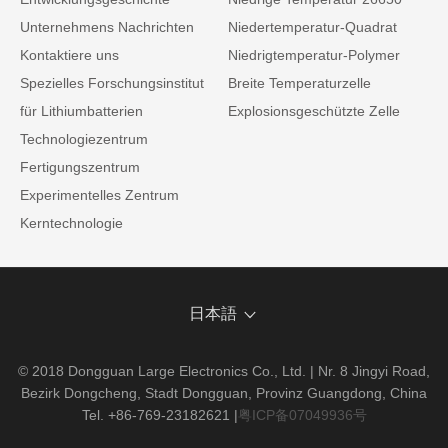
Unternehmens Nachrichten
Niedertemperatur-Quadrat
Kontaktiere uns
Niedrigtemperatur-Polymer
Spezielles Forschungsinstitut
Breite Temperaturzelle
für Lithiumbatterien
Explosionsgeschützte Zelle
Technologiezentrum
Fertigungszentrum
Experimentelles Zentrum
Kerntechnologie
日本語
© 2018 Dongguan Large Electronics Co., Ltd. | Nr. 8 Jingyi Road,
Bezirk Dongcheng, Stadt Dongguan, Provinz Guangdong, China
Tel. +86-769-23182621
|
粤ICP备07049936号