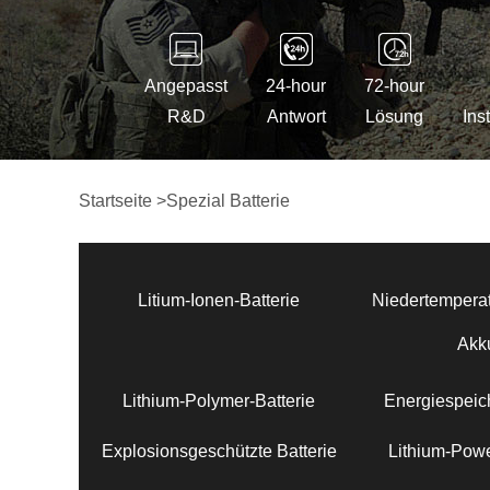
Angepasst
24-hour
72-hour
R&D
Antwort
Lösung
Ins
Startseite
>
Spezial Batterie
Litium-Ionen-Batterie
Niedertemperat
Akk
Lithium-Polymer-Batterie
Energiespeich
Explosionsgeschützte Batterie
Lithium-Powe