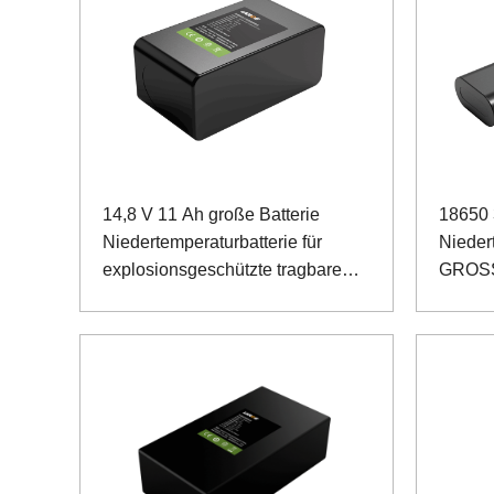
14,8 V 11 Ah große Batterie
18650 
Niedertemperaturbatterie für
Nieder
explosionsgeschützte tragbare
GROSSE
Lampe
Batter
zur Er
Umgeb