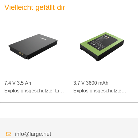
Vielleicht gefällt dir
7,4 V 3,5 Ah
3.7 V 3600 mAh
Explosionsgeschützter Li-
Explosionsgeschützte
Polymer-Akku für spezielle
Lithiumbatterie Panasonic-
mobile Endgeräte
Batterie
Explosionsgeschützte
Hand-POS-Maschine
info@large.net