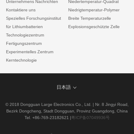
Unternehmens Nachrichten
Niedertemperatur-Quadrat
Kontaktiere uns
Niedrigtemperatur-Polymer
Spezielles Forschungsinstitut
Breite Temperaturzelle
für Lithiumbatterien
Explosionsgeschützte Zelle
Technologiezentrum
Fertigungszentrum
Experimentelles Zentrum
Kerntechnologie
日本語
© 2018 Dongguan Large Electronics Co., Ltd. | Nr. 8 Jingyi Road,
Bezirk Dongcheng, Stadt Dongguan, Provinz Guangdong, China
Tel. +86-769-23182621
|
粤ICP备07049936号