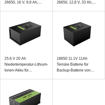
26650, 16 V, 9,9 Ah,
26650, 12,8 V, 33 Ah,
Standby-
Notstromversorgung für
Stromversorgung, Lithium-
tragbare Geräte
Eisenphosphat-
Energiespeicherbatterie
25.6 V 20 Ah
18650 11.1V 11Ah
Niedertemperatur-Lithium-
Ternäre Batterie für
Ionen-Akku für
Backup-Batterie von
Sonargeräte
Vidicon