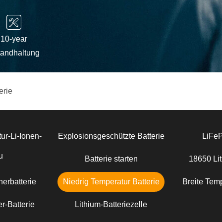
10-year
tandhaltung
erie
ur-Li-Ionen-
Explosionsgeschützte Batterie
LiFe
u
Batterie starten
18650 Lit
erbatterie
Niedrig Temperatur Batterie
Breite Temp
r-Batterie
Lithium-Batteriezelle