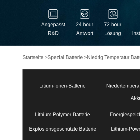
Angepasst
24-hour
72-hour
R&D
Antwort
Lösung
Ins
Startseite
>
Spezial Batterie
>
Niedrig Temperatur Batt
Litium-Ionen-Batterie
Niedertemperat
Akk
Lithium-Polymer-Batterie
Energiespeich
Explosionsgeschützte Batterie
Lithium-Powe