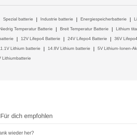
Spezial batterie
Industrie batterie
Energiespeicherbatterie
L
|
|
|
Niedrig Temperatur Batterie
Breit Temperatur Batterie
Lithium tit
|
|
atterie
12V Lifepo4 Batterie
24V Lifepo4 Batterie
36V Lifepo4
|
|
|
11.1V Lithium batterie
14.8V Lithium batterie
5V Lithium-Ionen-A
|
|
 Lithiumbatterie
Für dich empfohlen
rank wieder her?