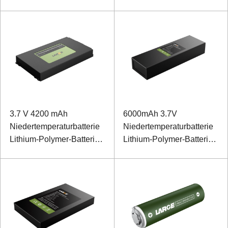
Batterie für die
Datenübertragung zur
Erkennung von
Umgebungsbedingungen
3.7 V 4200 mAh
6000mAh 3.7V
Niedertemperaturbatterie
Niedertemperaturbatterie
Lithium-Polymer-Batterie
Lithium-Polymer-Batterie
für Exploder
für AI Distributed Line
Fault Diagnostic System