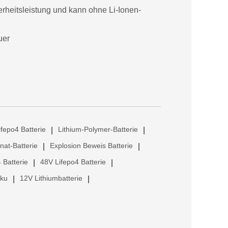
rheitsleistung und kann ohne Li-Ionen-
uer
ifepo4 Batterie
Lithium-Polymer-Batterie
|
|
anat-Batterie
Explosion Beweis Batterie
|
|
 Batterie
48V Lifepo4 Batterie
|
|
kku
12V Lithiumbatterie
|
|