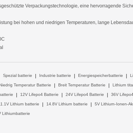
nsgeschützte Verpackungstechnologie, eine hervorragende Siche
eistung bei hohen und niedrigen Temperaturen, lange Lebensda
40C
al
Spezial batterie
Industrie batterie
Energiespeicherbatterie
L
|
|
|
Niedrig Temperatur Batterie
Breit Temperatur Batterie
Lithium tit
|
|
atterie
12V Lifepo4 Batterie
24V Lifepo4 Batterie
36V Lifepo4
|
|
|
11.1V Lithium batterie
14.8V Lithium batterie
5V Lithium-Ionen-A
|
|
 Lithiumbatterie