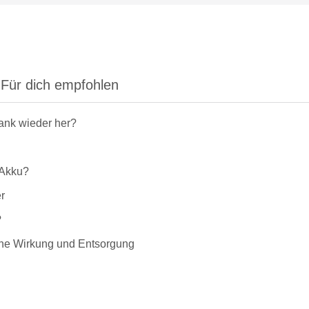
Für dich empfohlen
rank wieder her?
-Akku?
r
?
liche Wirkung und Entsorgung