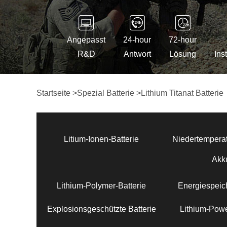
Angepasst
24-hour
72-hour
R&D
Antwort
Lösung
Ins
Startseite
>
Spezial Batterie
>
Lithium Titanat Batterie
Litium-Ionen-Batterie
Niedertemperat
Akk
Lithium-Polymer-Batterie
Energiespeich
Explosionsgeschützte Batterie
Lithium-Powe