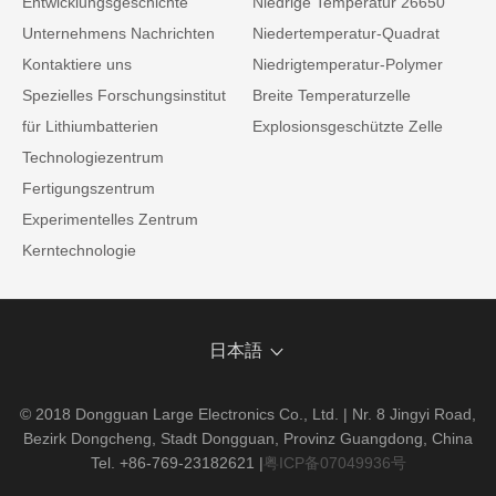
Entwicklungsgeschichte
Niedrige Temperatur 26650
Unternehmens Nachrichten
Niedertemperatur-Quadrat
Kontaktiere uns
Niedrigtemperatur-Polymer
Spezielles Forschungsinstitut
Breite Temperaturzelle
für Lithiumbatterien
Explosionsgeschützte Zelle
Technologiezentrum
Fertigungszentrum
Experimentelles Zentrum
Kerntechnologie
日本語
© 2018 Dongguan Large Electronics Co., Ltd. | Nr. 8 Jingyi Road,
Bezirk Dongcheng, Stadt Dongguan, Provinz Guangdong, China
Tel. +86-769-23182621
|
粤ICP备07049936号