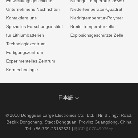
Entwicklungsgeschichte
Niedrige Temperatur 26650
Unternehmens Nachrichten
Niedertemperatur-Quadrat
Kontaktiere uns
Niedrigtemperatur-Polymer
Spezielles Forschungsinstitut
Breite Temperaturzelle
für Lithiumbatterien
Explosionsgeschützte Zelle
Technologiezentrum
Fertigungszentrum
Experimentelles Zentrum
Kerntechnologie
日本語
© 2018 Dongguan Large Electronics Co., Ltd. | Nr. 8 Jingyi Road,
Bezirk Dongcheng, Stadt Dongguan, Provinz Guangdong, China
Tel. +86-769-23182621
|
粤ICP备07049936号