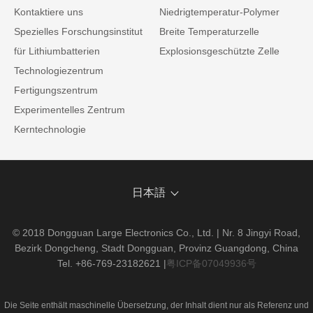
Kontaktiere uns
Niedrigtemperatur-Polymer
Spezielles Forschungsinstitut
Breite Temperaturzelle
für Lithiumbatterien
Explosionsgeschützte Zelle
Technologiezentrum
Fertigungszentrum
Experimentelles Zentrum
Kerntechnologie
日本語
© 2018 Dongguan Large Electronics Co., Ltd. | Nr. 8 Jingyi Road,
Bezirk Dongcheng, Stadt Dongguan, Provinz Guangdong, China
Tel. +86-769-23182621
|
粤ICP备07049936号
Die Seite enthält maschinelle Übersetzung, der Inhalt dient nur als Referenz und