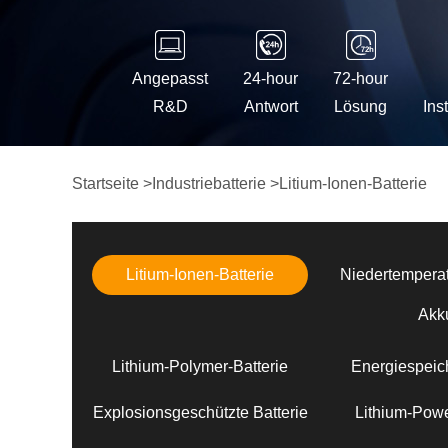
Angepasst
24-hour
72-hour
R&D
Antwort
Lösung
Ins
Startseite
>
Industriebatterie
>
Litium-Ionen-Batterie
Litium-Ionen-Batterie
Niedertemperat
Akk
Lithium-Polymer-Batterie
Energiespeich
Explosionsgeschützte Batterie
Lithium-Powe