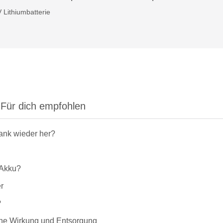
 Lithiumbatterie
Für dich empfohlen
rank wieder her?
-Akku?
r
?
liche Wirkung und Entsorgung