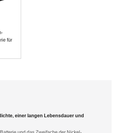
m-
ie für
dichte, einer langen Lebensdauer und
-Batterie und das Zweifache der Nickel-