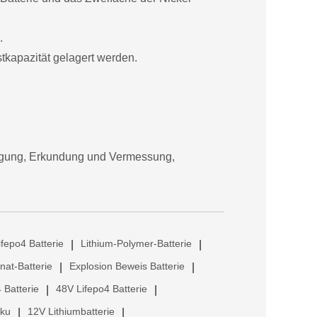
.
tkapazität gelagert werden.
orgung, Erkundung und Vermessung,
ifepo4 Batterie
Lithium-Polymer-Batterie
|
|
anat-Batterie
Explosion Beweis Batterie
|
|
 Batterie
48V Lifepo4 Batterie
|
|
kku
12V Lithiumbatterie
|
|