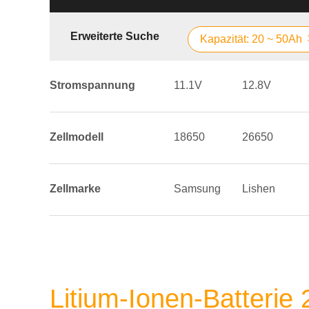
Erweiterte Suche
Kapazität: 20 ~ 50Ah
Stromspannung
11.1V
12.8V
Zellmodell
18650
26650
Zellmarke
Samsung
Lishen
Litium-Ionen-Batterie