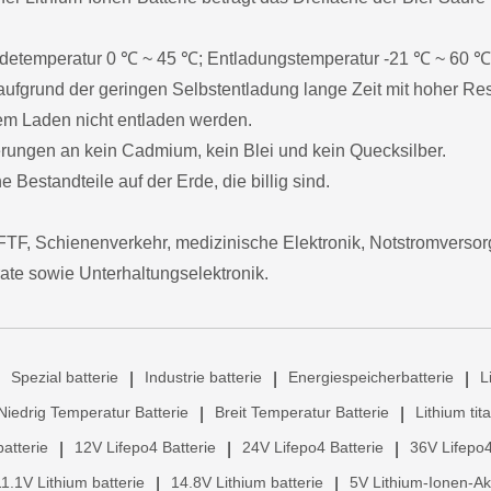
 Ladetemperatur 0 ℃ ~ 45 ℃; Entladungstemperatur -21 ℃ ~ 60 ℃
ufgrund der geringen Selbstentladung lange Zeit mit hoher Res
dem Laden nicht entladen werden.
derungen an kein Cadmium, kein Blei und kein Quecksilber.
 Bestandteile auf der Erde, die billig sind.
TF, Schienenverkehr, medizinische Elektronik, Notstromvers
ate sowie Unterhaltungselektronik.
Spezial batterie
Industrie batterie
Energiespeicherbatterie
L
|
|
|
Niedrig Temperatur Batterie
Breit Temperatur Batterie
Lithium tit
|
|
atterie
12V Lifepo4 Batterie
24V Lifepo4 Batterie
36V Lifepo4
|
|
|
11.1V Lithium batterie
14.8V Lithium batterie
5V Lithium-Ionen-A
|
|