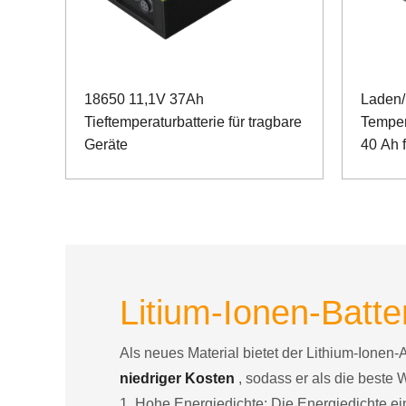
18650 11,1V 37Ah
Laden/
Tieftemperaturbatterie für tragbare
Temper
Geräte
40 Ah f
Kommun
RS485
Litium-Ionen-Batter
Als neues Material bietet der Lithium-Ionen-
niedriger Kosten
, sodass er als die beste 
1. Hohe Energiedichte: Die Energiedichte ein