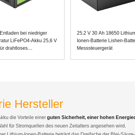
Entladen bei niedriger
25.2 V 30 Ah 18650 Lithiu
atur LiFePO4-Akku 25,6 V
Ionen-Batterie Lishen-Batter
ür drahtloses
Messsteuergerät
ikationssystem mit
-Kommunikation
ie Hersteller
Akku die Vorteile einer
guten Sicherheit, einer hohen Energie
Wahl für Stromquellen des neuen Zeitalters angesehen wird.
er Lithium-Ionen-Batterie beträgt das Dreifache der Blei-Säure