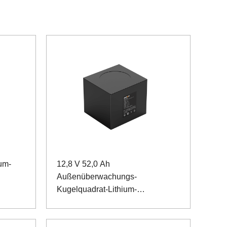
um-
12,8 V 52,0 Ah
Außenüberwachungs-
Kugelquadrat-Lithium-
Eisenphosphat-Akku