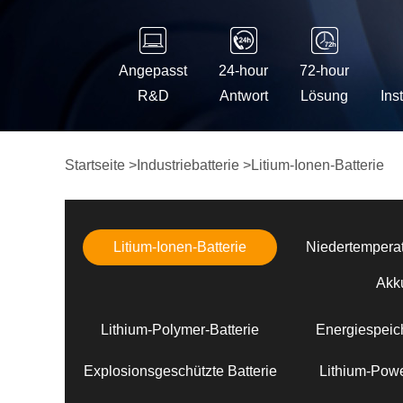
Angepasst
24-hour
72-hour
R&D
Antwort
Lösung
Ins
Startseite
>
Industriebatterie
>
Litium-Ionen-Batterie
Litium-Ionen-Batterie
Niedertemperat
Akk
Lithium-Polymer-Batterie
Energiespeich
Explosionsgeschützte Batterie
Lithium-Powe