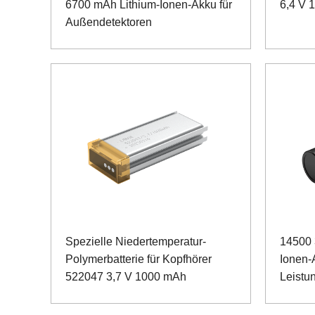
6700 mAh Lithium-Ionen-Akku für
6,4 V 
Außendetektoren
Spezielle Niedertemperatur-
14500 
Polymerbatterie für Kopfhörer
Ionen-
522047 3,7 V 1000 mAh
Leistu