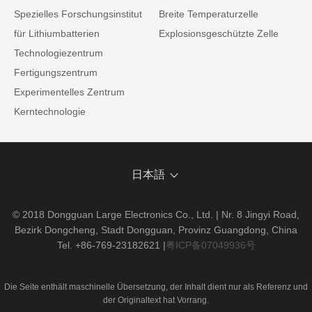
Spezielles Forschungsinstitut
Breite Temperaturzelle
für Lithiumbatterien
Explosionsgeschützte Zelle
Technologiezentrum
Fertigungszentrum
Experimentelles Zentrum
Kerntechnologie
日本語
© 2018 Dongguan Large Electronics Co., Ltd. | Nr. 8 Jingyi Road,
Bezirk Dongcheng, Stadt Dongguan, Provinz Guangdong, China
Tel. +86-769-23182621
|
粤ICP备07049936号
Die Seite enthält maschinelle Übersetzung, der Inhalt dient nur als Referenz und
der Originaltext hat Vorrang.