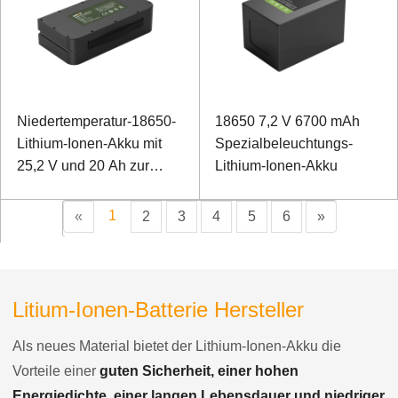
Niedertemperatur-18650-
18650 7,2 V 6700 mAh
Lithium-Ionen-Akku mit
Spezialbeleuchtungs-
25,2 V und 20 Ah zur
Lithium-Ionen-Akku
Unterstützung von
Traktionsmopeds
1
«
2
3
4
5
6
»
Litium-Ionen-Batterie Hersteller
Als neues Material bietet der Lithium-Ionen-Akku die
Vorteile einer
guten Sicherheit, einer hohen
Energiedichte, einer langen Lebensdauer und niedriger