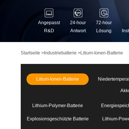
Angepasst
24-hour
72-hour
R&D
Antwort
Lösung
Ins
Startseite
>
Industriebatterie
>
Litium-Ionen-Batterie
Litium-Ionen-Batterie
Niedertemperat
Akk
Lithium-Polymer-Batterie
Energiespeich
Explosionsgeschützte Batterie
Lithium-Powe