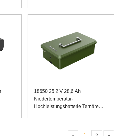
n
18650 25,2 V 28,6 Ah
Niedertemperatur-
Hochleistungsbatterie Ternäre
Batterie für Rbital-Instrumente
1
«
2
»