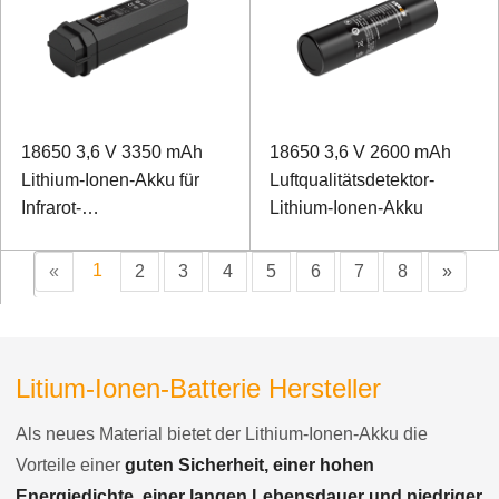
18650 3,6 V 3350 mAh
18650 3,6 V 2600 mAh
Lithium-Ionen-Akku für
Luftqualitätsdetektor-
Infrarot-
Lithium-Ionen-Akku
Wärmebildkameras
1
«
2
3
4
5
6
7
8
»
Litium-Ionen-Batterie Hersteller
Als neues Material bietet der Lithium-Ionen-Akku die
Vorteile einer
guten Sicherheit, einer hohen
Energiedichte, einer langen Lebensdauer und niedriger