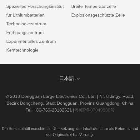
Spezielles Forschungsinstitut
Breite Temperaturzelle
für Lithiumbatterien
Explosionsgeschützte Zelle
Technologiezentrum
Fertigungszentrum
Experimentelles Zentrum
Kerntechnologie
日本語
© 2018 Dongguan Large Electronics Co., Ltd. | Nr. 8 Jingyi Road,
Bezirk Dongcheng, Stadt Dongguan, Provinz Guangdong, China
Tel. +86-769-23182621
|
粤ICP备07049936号
Die Seite enthält maschinelle Übersetzung, der Inhalt dient nur als Referenz und
der Originaltext hat Vorrang.