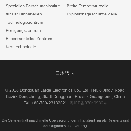
Spezielles Forschungsinstitut
Breite Temperaturzelle
für Lithiumbatterien
Explosionsgeschützte Zelle
Technologiezentrum
Fertigungszentrum
Experimentelles Zentrum
Kerntechnologie
日本語
© 2018 Dongguan Large Electronics Co., Ltd. | Nr. 8 Jingyi Road,
Bezirk Dongcheng, Stadt Dongguan, Provinz Guangdong, China
Tel. +86-769-23182621
|
粤ICP备07049936号
Die Seite enthält maschinelle Übersetzung, der Inhalt dient nur als Referenz und
der Originaltext hat Vorrang.