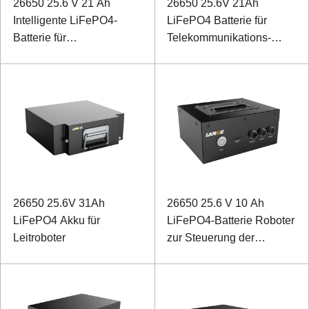
26650 25.6 V 21 Ah
26650 25.6V 21Ah
Intelligente LiFePO4-
LiFePO4 Batterie für
Batterie für
Telekommunikations-
Stromprüfroboter
Basisstation
26650 25.6V 31Ah
26650 25.6 V 10 Ah
LiFePO4 Akku für
LiFePO4-Batterie Roboter
Leitroboter
zur Steuerung der
Lithium-Ionen-Batterie mit
RS485-Kommunikation