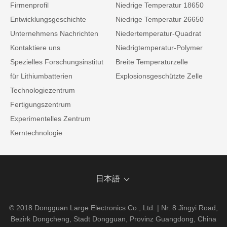
Firmenprofil
Niedrige Temperatur 18650
Entwicklungsgeschichte
Niedrige Temperatur 26650
Unternehmens Nachrichten
Niedertemperatur-Quadrat
Kontaktiere uns
Niedrigtemperatur-Polymer
Spezielles Forschungsinstitut
Breite Temperaturzelle
für Lithiumbatterien
Explosionsgeschützte Zelle
Technologiezentrum
Fertigungszentrum
Experimentelles Zentrum
Kerntechnologie
日本語
© 2018 Dongguan Large Electronics Co., Ltd. | Nr. 8 Jingyi Road,
Bezirk Dongcheng, Stadt Dongguan, Provinz Guangdong, China