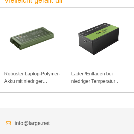
Vielleicht gefällt dir
Robuster Laptop-Polymer-
Laden/Entladen bei
Akku mit niedriger
niedriger Temperatur
Temperatur und hoher
LiFePO4-Akku 32V 20Ah
Energiedichte, 11,1 V, 7800
für Telekommunikations-
mAh
Basisstation mit RS485-
Kommunikation
info@large.net