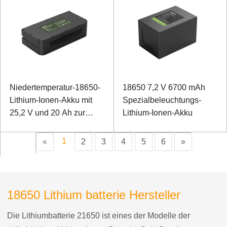
Niedertemperatur-18650-
18650 7,2 V 6700 mAh
Lithium-Ionen-Akku mit
Spezialbeleuchtungs-
25,2 V und 20 Ah zur
Lithium-Ionen-Akku
Unterstützung von
Traktionsmopeds
1
«
2
3
4
5
6
»
18650 Lithium batterie Hersteller
Die Lithiumbatterie 21650 ist eines der Modelle der