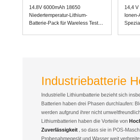
14.8V 6000mAh 18650
14,4 V
Niedertemperatur-Lithium-
Ionen-
Batterie-Pack für Wareless Test
Spezia
Equipment
Industriebatterie H
Industrielle Lithiumbatterie bezieht sich ins
Batterien haben drei Phasen durchlaufen: Bl
werden aufgrund ihrer nicht umweltfreundli
Lithiumbatterien haben die Vorteile von
Hoch
Zuverlässigkeit
, so dass sie in POS-Maschi
Probenahmegerät und Wasser weit verbreitet 