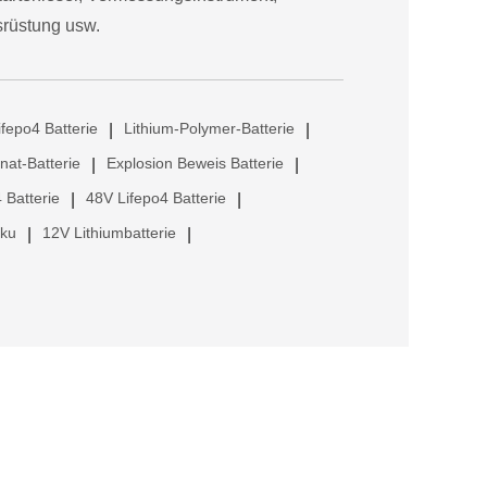
srüstung usw.
ifepo4 Batterie
Lithium-Polymer-Batterie
|
|
anat-Batterie
Explosion Beweis Batterie
|
|
 Batterie
48V Lifepo4 Batterie
|
|
kku
12V Lithiumbatterie
|
|