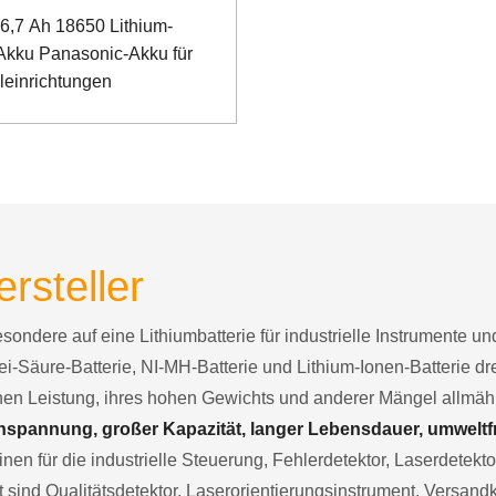
 6,7 Ah 18650 Lithium-
Akku Panasonic-Akku für
leinrichtungen
ersteller
besondere auf eine Lithiumbatterie für industrielle Instrumente 
ei-Säure-Batterie, NI-MH-Batterie und Lithium-Ionen-Batterie d
chen Leistung, ihres hohen Gewichts und anderer Mängel allmä
spannung, großer Kapazität, langer Lebensdauer, umweltfre
nen für die industrielle Steuerung, Fehlerdetektor, Laserdetekt
sind Qualitätsdetektor, Laserorientierungsinstrument, Versand