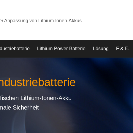
der Anpassung von Lithium-Ionen-Akkus
dustriebatterie
Lithium-Power-Batterie
Lösung
F & E.
ndustriebatterie
fischen Lithium-Ionen-Akku
male Sicherheit