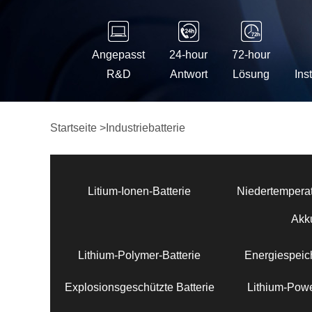
Angepasst
24-hour
72-hour
R&D
Antwort
Lösung
Ins
Startseite
>
Industriebatterie
Litium-Ionen-Batterie
Niedertemperat
Akk
Lithium-Polymer-Batterie
Energiespeich
Explosionsgeschützte Batterie
Lithium-Powe