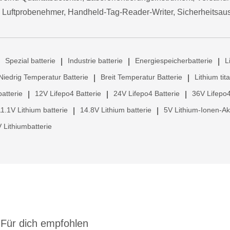
 Luftprobenehmer, Handheld-Tag-Reader-Writer, Sicherheitsau
Spezial batterie
Industrie batterie
Energiespeicherbatterie
L
|
|
|
Niedrig Temperatur Batterie
Breit Temperatur Batterie
Lithium tit
|
|
atterie
12V Lifepo4 Batterie
24V Lifepo4 Batterie
36V Lifepo4
|
|
|
11.1V Lithium batterie
14.8V Lithium batterie
5V Lithium-Ionen-A
|
|
 Lithiumbatterie
Für dich empfohlen