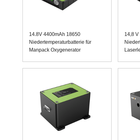
14.8V 4400mAh 18650
14,8 V
Niedertemperaturbatterie für
Niedert
Manpack Oxygenerator
Laserl
Kommu