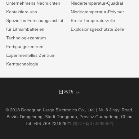
Unternehmens Nachrichten
Niedertemperatur-Quadrat
Kontaktiere uns
Niedrigtemperatur-Polymer
Spezielles Forschungsinstitut
Breite Temperaturzelle
für Lithiumbatterien
Explosionsgeschützte Zelle
Technologiezentrum
Fertigungszentrum
Experimentelles Zentrum
Kerntechnologie
日本語
© 2018 Dongguan Large Electronics Co., Ltd. | Nr. 8 Jingyi Road,
Bezirk Dongcheng, Stadt Dongguan, Provinz Guangdong, China
Tel. +86-769-23182621
|
粤ICP备07049936号