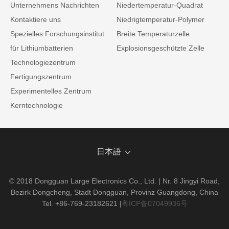
Unternehmens Nachrichten
Niedertemperatur-Quadrat
Kontaktiere uns
Niedrigtemperatur-Polymer
Spezielles Forschungsinstitut
Breite Temperaturzelle
für Lithiumbatterien
Explosionsgeschützte Zelle
Technologiezentrum
Fertigungszentrum
Experimentelles Zentrum
Kerntechnologie
日本語
© 2018 Dongguan Large Electronics Co., Ltd. | Nr. 8 Jingyi Road,
Bezirk Dongcheng, Stadt Dongguan, Provinz Guangdong, China
Tel. +86-769-23182621
|
粤ICP备07049936号