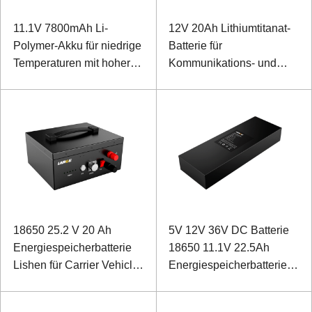
11.1V 7800mAh Li-
12V 20Ah Lithiumtitanat-
Polymer-Akku für niedrige
Batterie für
Temperaturen mit hoher
Kommunikations- und
Energiedichte für
Monitorleistung im Freien
Ruggedized Notebook
18650 25.2 V 20 Ah
5V 12V 36V DC Batterie
Energiespeicherbatterie
18650 11.1V 22.5Ah
Lishen für Carrier Vehicle
Energiespeicherbatterie
Power Supply mit RS232
Sanyo für Mess- und
und RS485
Steuergerät