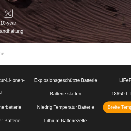
10-year
tandhaltung
rie
ur-Li-Ionen-
Explosionsgeschützte Batterie
LiFe
u
Batterie starten
18650 Lit
erbatterie
Niedrig Temperatur Batterie
Breite Temp
r-Batterie
Lithium-Batteriezelle