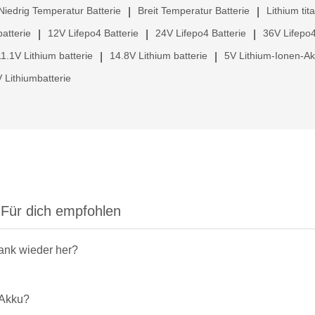
Niedrig Temperatur Batterie
Breit Temperatur Batterie
Lithium tit
|
|
atterie
12V Lifepo4 Batterie
24V Lifepo4 Batterie
36V Lifepo4
|
|
|
11.1V Lithium batterie
14.8V Lithium batterie
5V Lithium-Ionen-A
|
|
 Lithiumbatterie
Für dich empfohlen
rank wieder her?
-Akku?