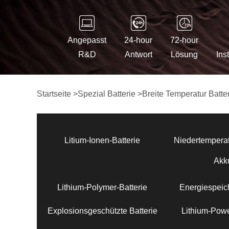
Angepasst
24-hour
72-hour
R&D
Antwort
Lösung
Ins
Startseite
>
Spezial Batterie
>
Breite Temperatur Batte
Litium-Ionen-Batterie
Niedertemperat
Akk
Lithium-Polymer-Batterie
Energiespeich
Explosionsgeschützte Batterie
Lithium-Powe