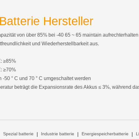
Batterie Hersteller
apazität von über 85% bei -40 65 ~ 65 maintain aufrechterhalte
reundlichkeit und Wiederherstellbarkeit aus.
℃: ≥85%
℃: ≥70%
n -50 ° C und 70 ° C umgeschaltet werden
ratur beträgt die Expansionsrate des Akkus ≤ 3%, während da
Spezial batterie
Industrie batterie
Energiespeicherbatterie
L
|
|
|