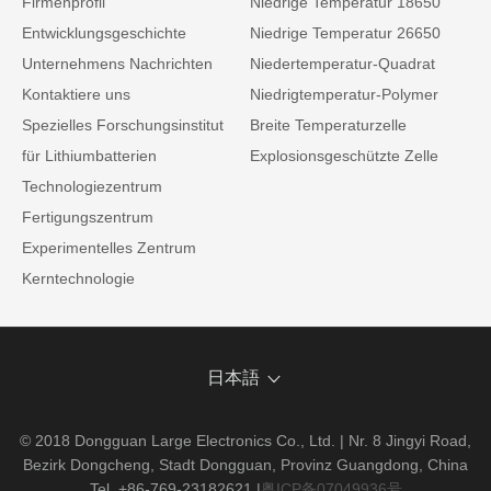
Firmenprofil
Niedrige Temperatur 18650
Entwicklungsgeschichte
Niedrige Temperatur 26650
Unternehmens Nachrichten
Niedertemperatur-Quadrat
Kontaktiere uns
Niedrigtemperatur-Polymer
Spezielles Forschungsinstitut
Breite Temperaturzelle
für Lithiumbatterien
Explosionsgeschützte Zelle
Technologiezentrum
Fertigungszentrum
Experimentelles Zentrum
Kerntechnologie
日本語
© 2018 Dongguan Large Electronics Co., Ltd. | Nr. 8 Jingyi Road,
Bezirk Dongcheng, Stadt Dongguan, Provinz Guangdong, China
Tel. +86-769-23182621
|
粤ICP备07049936号