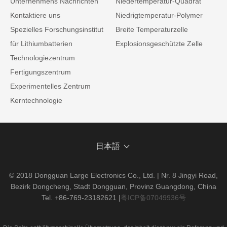
Unternehmens Nachrichten
Niedertemperatur-Quadrat
Kontaktiere uns
Niedrigtemperatur-Polymer
Spezielles Forschungsinstitut
Breite Temperaturzelle
für Lithiumbatterien
Explosionsgeschützte Zelle
Technologiezentrum
Fertigungszentrum
Experimentelles Zentrum
Kerntechnologie
日本語
© 2018 Dongguan Large Electronics Co., Ltd. | Nr. 8 Jingyi Road,
Bezirk Dongcheng, Stadt Dongguan, Provinz Guangdong, China
Tel. +86-769-23182621
|
粤ICP备07049936号