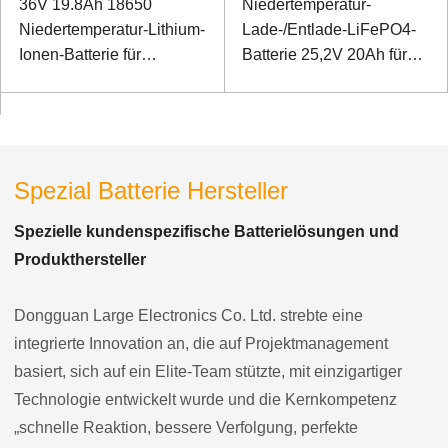
36V 19.8Ah 18650
Niedertemperatur-
Niedertemperatur-Lithium-
Lade-/Entlade-LiFePO4-
Ionen-Batterie für
Batterie 25,2V 20Ah für
elektrischen
Luftreinheitssensor, -20℃
Schraubenschlüssel
Ladung -40℃ Entladung
Spezial Batterie Hersteller
Spezielle kundenspezifische Batterielösungen und
Produkthersteller
Dongguan Large Electronics Co. Ltd. strebte eine
integrierte Innovation an, die auf Projektmanagement
basiert, sich auf ein Elite-Team stützte, mit einzigartiger
Technologie entwickelt wurde und die Kernkompetenz
„schnelle Reaktion, bessere Verfolgung, perfekte