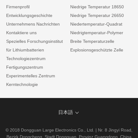
Firmenprofil
Niedrige Temperatur 18650
Entwicklungsgeschichte
Niedrige Temperatur 26650
Unternehmens Nachrichten
Niedertemperatur-Quadrat
Kontaktiere uns
Niedrigtemperatur-Polymer
Spezielles Forschungsinstitut
Breite Temperaturzelle
für Lithiumbatterien
Explosionsgeschützte Zelle
Technologiezentrum
Fertigungszentrum
Experimentelles Zentrum
Kerntechnologie
日本語
© 2018 Dongguan Large Electronics Co., Ltd. | Nr. 8 Jingyi Road,
Bezirk Dongcheng, Stadt Dongguan, Provinz Guangdong, China