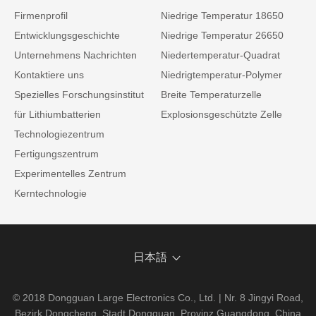
Firmenprofil
Niedrige Temperatur 18650
Entwicklungsgeschichte
Niedrige Temperatur 26650
Unternehmens Nachrichten
Niedertemperatur-Quadrat
Kontaktiere uns
Niedrigtemperatur-Polymer
Spezielles Forschungsinstitut
Breite Temperaturzelle
für Lithiumbatterien
Explosionsgeschützte Zelle
Technologiezentrum
Fertigungszentrum
Experimentelles Zentrum
Kerntechnologie
日本語
© 2018 Dongguan Large Electronics Co., Ltd. | Nr. 8 Jingyi Road,
Bezirk Dongcheng, Stadt Dongguan, Provinz Guangdong, China