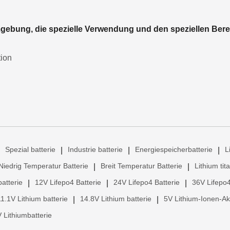
Umgebung, die spezielle Verwendung und den speziellen Bere
tion
Spezial batterie
Industrie batterie
Energiespeicherbatterie
L
|
|
|
Niedrig Temperatur Batterie
Breit Temperatur Batterie
Lithium tit
|
|
atterie
12V Lifepo4 Batterie
24V Lifepo4 Batterie
36V Lifepo4
|
|
|
11.1V Lithium batterie
14.8V Lithium batterie
5V Lithium-Ionen-A
|
|
 Lithiumbatterie