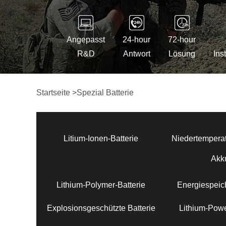
Angepasst
24-hour
72-hour
R&D
Antwort
Lösung
Ins
Startseite
>
Spezial Batterie
Litium-Ionen-Batterie
Niedertemperat
Akk
Lithium-Polymer-Batterie
Energiespeich
Explosionsgeschützte Batterie
Lithium-Powe