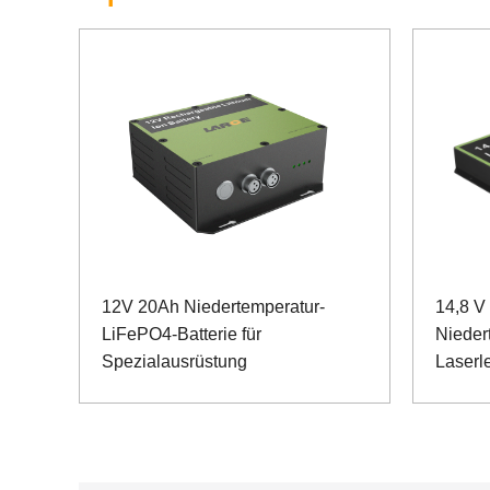
12V 20Ah Niedertemperatur-
14,8 V
LiFePO4-Batterie für
Niedert
Spezialausrüstung
Laserl
Kommu