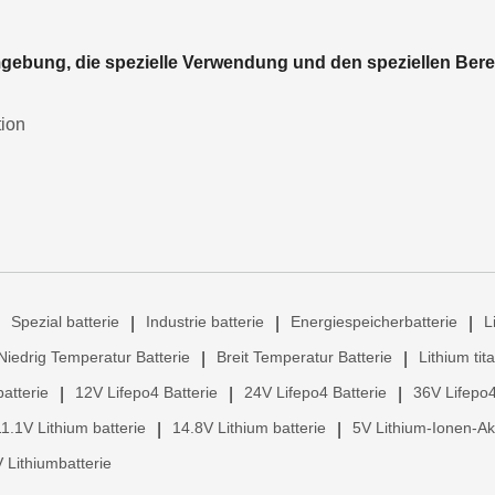
Umgebung, die spezielle Verwendung und den speziellen Bere
tion
Spezial batterie
Industrie batterie
Energiespeicherbatterie
L
|
|
|
Niedrig Temperatur Batterie
Breit Temperatur Batterie
Lithium tit
|
|
atterie
12V Lifepo4 Batterie
24V Lifepo4 Batterie
36V Lifepo4
|
|
|
11.1V Lithium batterie
14.8V Lithium batterie
5V Lithium-Ionen-A
|
|
 Lithiumbatterie