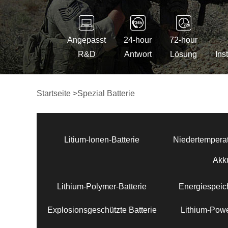
Angepasst
24-hour
72-hour
R&D
Antwort
Lösung
Ins
Startseite
>
Spezial Batterie
Litium-Ionen-Batterie
Niedertemperat
Akk
Lithium-Polymer-Batterie
Energiespeich
Explosionsgeschützte Batterie
Lithium-Powe