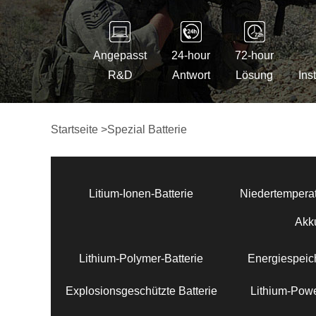
Angepasst
24-hour
72-hour
R&D
Antwort
Lösung
Ins
Startseite
>
Spezial Batterie
Litium-Ionen-Batterie
Niedertemperat
Akk
Lithium-Polymer-Batterie
Energiespeich
Explosionsgeschützte Batterie
Lithium-Powe