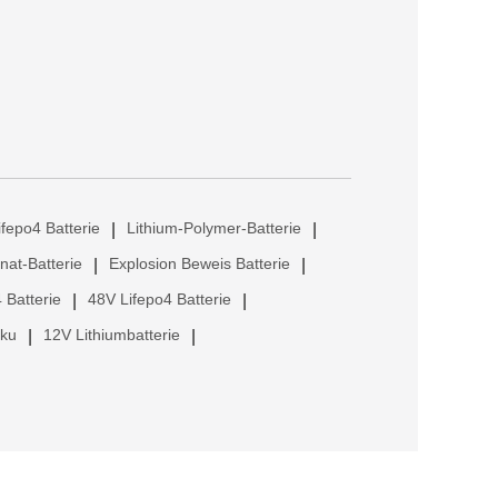
ifepo4 Batterie
Lithium-Polymer-Batterie
|
|
anat-Batterie
Explosion Beweis Batterie
|
|
 Batterie
48V Lifepo4 Batterie
|
|
kku
12V Lithiumbatterie
|
|