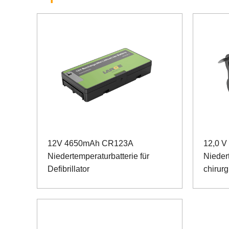
12V 4650mAh CR123A
12,0 V
Niedertemperaturbatterie für
Niedert
Defibrillator
chirur