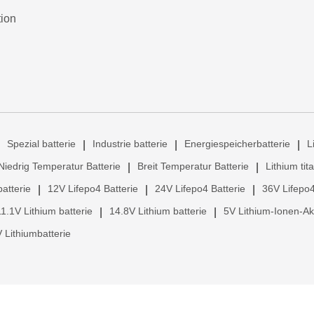
tion
Spezial batterie
Industrie batterie
Energiespeicherbatterie
L
|
|
|
Niedrig Temperatur Batterie
Breit Temperatur Batterie
Lithium tit
|
|
atterie
12V Lifepo4 Batterie
24V Lifepo4 Batterie
36V Lifepo4
|
|
|
11.1V Lithium batterie
14.8V Lithium batterie
5V Lithium-Ionen-A
|
|
 Lithiumbatterie