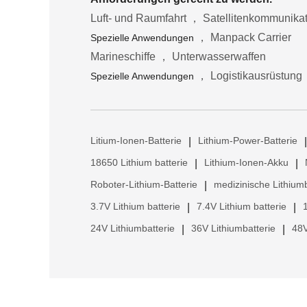
Luft- und Raumfahrt ， Satellitenkommunika
， Manpack Carrier
Spezielle Anwendungen
Marineschiffe ， Unterwasserwaffen
， Logistikausrüstung
Spezielle Anwendungen
Litium-Ionen-Batterie
Lithium-Power-Batterie
|
|
18650 Lithium batterie
Lithium-Ionen-Akku
|
|
Roboter-Lithium-Batterie
medizinische Lithiumb
|
3.7V Lithium batterie
7.4V Lithium batterie
|
|
24V Lithiumbatterie
36V Lithiumbatterie
48V
|
|