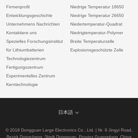
Firmenprofil
Niedrige Temperatur 18650
Entwicklungsgeschichte
Niedrige Temperatur 26650
Unternehmens Nachrichten
Niedertemperatur-Quadrat
Kontaktiere uns
Niedrigtemperatur-Polymer
Spezielles Forschungsinstitut
Breite Temperaturzelle
für Lithiumbatterien
Explosionsgeschützte Zelle
Technologiezentrum
Fertigungszentrum
Experimentelles Zentrum
Kerntechnologie
日本語
© 2018 Dongguan Large Electronics Co., Ltd. | Nr. 8 Jingyi Road,
Bezirk Dongcheng, Stadt Dongguan, Provinz Guangdong, China