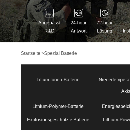
Angepasst
24-hour
72-hour
R&D
Antwort
Lösung
Ins
Startseite
>
Spezial Batterie
Litium-Ionen-Batterie
Niedertemperat
Akk
Lithium-Polymer-Batterie
Energiespeich
Explosionsgeschützte Batterie
Lithium-Powe