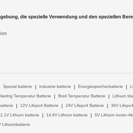
Umgebung, die spezielle Verwendung und den speziellen Bere
tion
Spezial batterie
Industrie batterie
Energiespeicherbatterie
L
|
|
|
Niedrig Temperatur Batterie
Breit Temperatur Batterie
Lithium tit
|
|
atterie
12V Lifepo4 Batterie
24V Lifepo4 Batterie
36V Lifepo4
|
|
|
11.1V Lithium batterie
14.8V Lithium batterie
5V Lithium-Ionen-A
|
|
 Lithiumbatterie