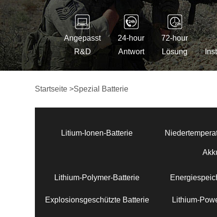
Angepasst
24-hour
72-hour
R&D
Antwort
Lösung
Ins
Startseite
>
Spezial Batterie
Litium-Ionen-Batterie
Niedertemperat
Akk
Lithium-Polymer-Batterie
Energiespeich
Explosionsgeschützte Batterie
Lithium-Powe