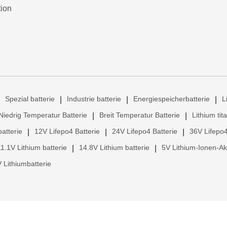
tion
Spezial batterie
Industrie batterie
Energiespeicherbatterie
L
|
|
|
Niedrig Temperatur Batterie
Breit Temperatur Batterie
Lithium tit
|
|
atterie
12V Lifepo4 Batterie
24V Lifepo4 Batterie
36V Lifepo4
|
|
|
11.1V Lithium batterie
14.8V Lithium batterie
5V Lithium-Ionen-A
|
|
 Lithiumbatterie