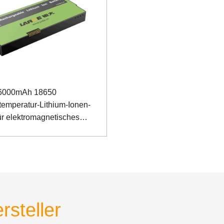
 6000mAh 18650
temperatur-Lithium-Ionen-
ür elektromagnetisches
ometer mit I2C-
ikationsanschluss
rsteller