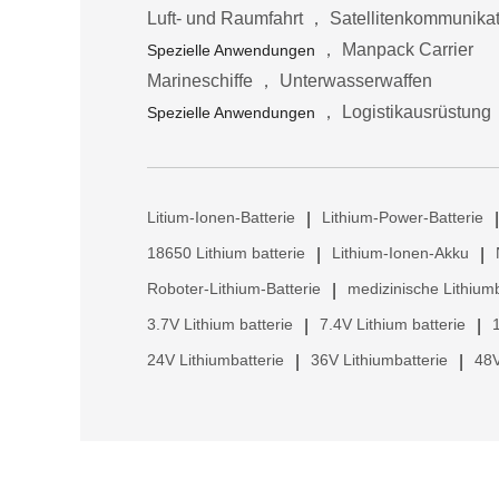
Luft- und Raumfahrt ， Satellitenkommunika
， Manpack Carrier
Spezielle Anwendungen
Marineschiffe ， Unterwasserwaffen
， Logistikausrüstung
Spezielle Anwendungen
Litium-Ionen-Batterie
Lithium-Power-Batterie
|
|
18650 Lithium batterie
Lithium-Ionen-Akku
|
|
Roboter-Lithium-Batterie
medizinische Lithiumb
|
3.7V Lithium batterie
7.4V Lithium batterie
|
|
24V Lithiumbatterie
36V Lithiumbatterie
48V
|
|