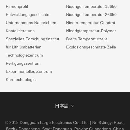
Firmenprofil
Niedrige Temperatur 18650
Entwicklungsgeschichte
Niedrige Temperatur 26650
Unternehmens Nachrichten
Niedertemperatur-Quadrat
Kontaktiere uns
Niedrigtemperatur-Polymer
Spezielles Forschungsinstitut
Breite Temperaturzelle
für Lithiumbatterien
Explosionsgeschützte Zelle
Technologiezentrum
Fertigungszentrum
Experimentelles Zentrum
Kerntechnologie
日本語
© 2018 Dongguan Large Electronics Co., Ltd. | Nr. 8 Jingyi Road,
Bezirk Dongcheng, Stadt Dongguan, Provinz Guangdong, China