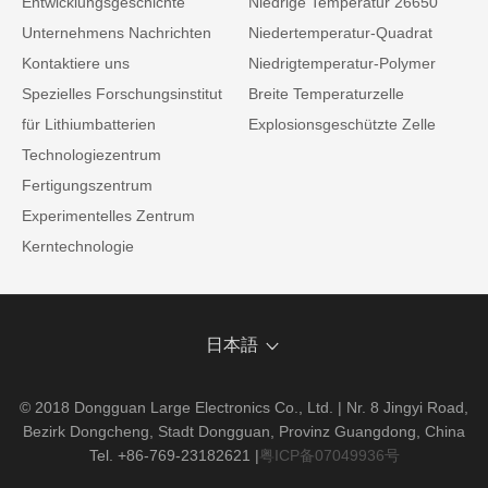
Entwicklungsgeschichte
Niedrige Temperatur 26650
Unternehmens Nachrichten
Niedertemperatur-Quadrat
Kontaktiere uns
Niedrigtemperatur-Polymer
Spezielles Forschungsinstitut
Breite Temperaturzelle
für Lithiumbatterien
Explosionsgeschützte Zelle
Technologiezentrum
Fertigungszentrum
Experimentelles Zentrum
Kerntechnologie
日本語
© 2018 Dongguan Large Electronics Co., Ltd. | Nr. 8 Jingyi Road,
Bezirk Dongcheng, Stadt Dongguan, Provinz Guangdong, China
Tel. +86-769-23182621
|
粤ICP备07049936号