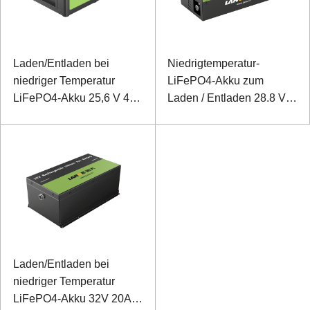
Laden/Entladen bei
Niedrigtemperatur-
niedriger Temperatur
LiFePO4-Akku zum
LiFePO4-Akku 25,6 V 40
Laden / Entladen 28.8 V.
Ah für drahtloses
20 Ah. industrielles
Kommunikationssystem
Backup-Netzteil mit
mit RS485-
RS485- und RS232-
Kommunikation
Kommunikation
Laden/Entladen bei
niedriger Temperatur
LiFePO4-Akku 32V 20Ah