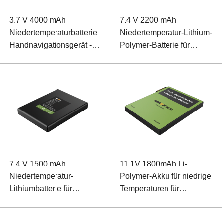
3.7 V 4000 mAh
7.4 V 2200 mAh
Niedertemperaturbatterie
Niedertemperatur-Lithium-
Handnavigationsgerät -40
Polymer-Batterie für
℃ Niedertemperatur-
Haustürschloss
Polymerbatterie
7.4 V 1500 mAh
11.1V 1800mAh Li-
Niedertemperatur-
Polymer-Akku für niedrige
Lithiumbatterie für
Temperaturen für
Sicherheitsgeräte im
drahtlosen Controller mit
Freien
SMBUS-Kommunikation