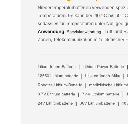
Niedertemperaturbatterien verwenden speziel
Temperaturen. Es kann bei -40 ° C bis 60 ° C
sodass es für Temperaturen unter Null geeign
Anwendung:
, Luft- und R
Spezialanwendung
Zonen, Telekommunikation mit elektrischer En
Litium-Ionen-Batterie
Lithium-Power-Batterie
|
|
18650 Lithium batterie
Lithium-Ionen-Akku
|
|
Roboter-Lithium-Batterie
medizinische Lithiumb
|
3.7V Lithium batterie
7.4V Lithium batterie
|
|
24V Lithiumbatterie
36V Lithiumbatterie
48V
|
|