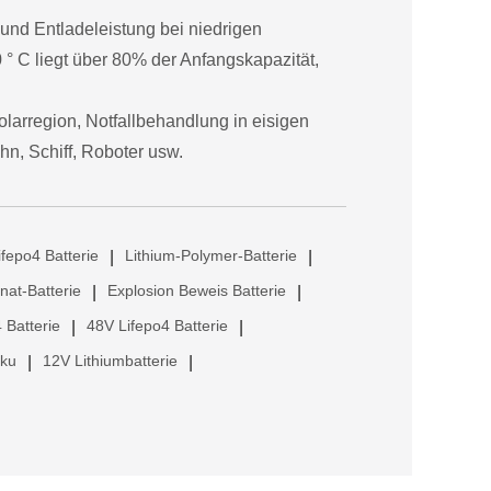
 und Entladeleistung bei niedrigen
 ° C liegt über 80% der Anfangskapazität,
olarregion, Notfallbehandlung in eisigen
hn, Schiff, Roboter usw.
ifepo4 Batterie
Lithium-Polymer-Batterie
|
|
anat-Batterie
Explosion Beweis Batterie
|
|
 Batterie
48V Lifepo4 Batterie
|
|
kku
12V Lithiumbatterie
|
|