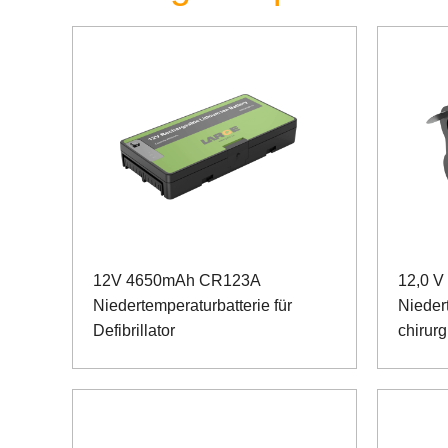
12V 4650mAh CR123A
12,0 V
Niedertemperaturbatterie für
Niedert
Defibrillator
chirur