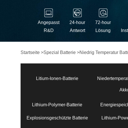
Angepasst
24-hour
72-hour
R&D
Antwort
Lösung
Ins
Startseite
>
Spezial Batterie
>
Niedrig Temperatur Batt
Litium-Ionen-Batterie
Niedertemperat
Akk
Lithium-Polymer-Batterie
Energiespeich
Explosionsgeschützte Batterie
Lithium-Powe