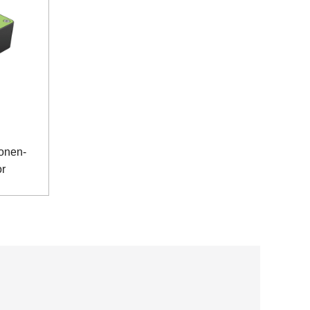
Ionen-
or