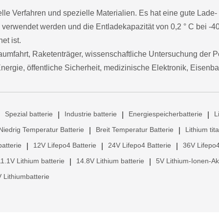
le Verfahren und spezielle Materialien. Es hat eine gute Lade-
 verwendet werden und die Entladekapazität von 0,2 ° C bei -40
et ist.
aumfahrt, Raketenträger, wissenschaftliche Untersuchung der P
ergie, öffentliche Sicherheit, medizinische Elektronik, Eisenba
Spezial batterie
Industrie batterie
Energiespeicherbatterie
L
|
|
|
Niedrig Temperatur Batterie
Breit Temperatur Batterie
Lithium tit
|
|
atterie
12V Lifepo4 Batterie
24V Lifepo4 Batterie
36V Lifepo4
|
|
|
11.1V Lithium batterie
14.8V Lithium batterie
5V Lithium-Ionen-A
|
|
 Lithiumbatterie