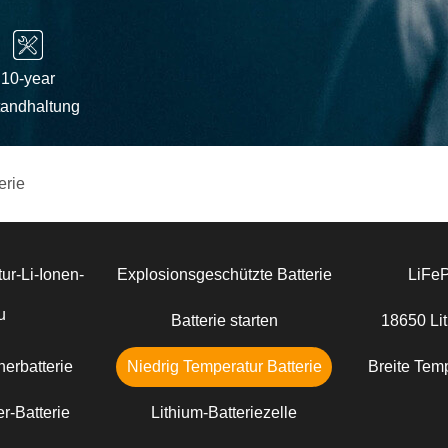
10-year
tandhaltung
erie
ur-Li-Ionen-
Explosionsgeschützte Batterie
LiFe
u
Batterie starten
18650 Lit
erbatterie
Niedrig Temperatur Batterie
Breite Temp
r-Batterie
Lithium-Batteriezelle