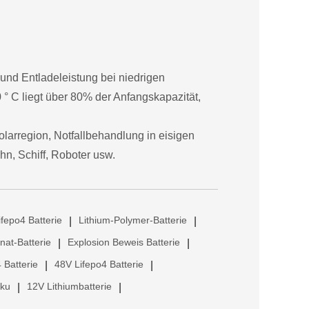
 und Entladeleistung bei niedrigen
 ° C liegt über 80% der Anfangskapazität,
olarregion, Notfallbehandlung in eisigen
hn, Schiff, Roboter usw.
ifepo4 Batterie
Lithium-Polymer-Batterie
|
|
anat-Batterie
Explosion Beweis Batterie
|
|
 Batterie
48V Lifepo4 Batterie
|
|
kku
12V Lithiumbatterie
|
|