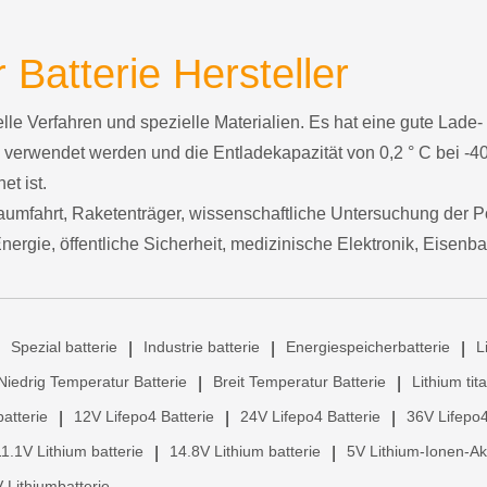
 Batterie Hersteller
le Verfahren und spezielle Materialien. Es hat eine gute Lade-
 verwendet werden und die Entladekapazität von 0,2 ° C bei -40
et ist.
aumfahrt, Raketenträger, wissenschaftliche Untersuchung der P
ergie, öffentliche Sicherheit, medizinische Elektronik, Eisenba
Spezial batterie
Industrie batterie
Energiespeicherbatterie
L
|
|
|
Niedrig Temperatur Batterie
Breit Temperatur Batterie
Lithium tit
|
|
atterie
12V Lifepo4 Batterie
24V Lifepo4 Batterie
36V Lifepo4
|
|
|
11.1V Lithium batterie
14.8V Lithium batterie
5V Lithium-Ionen-A
|
|
 Lithiumbatterie