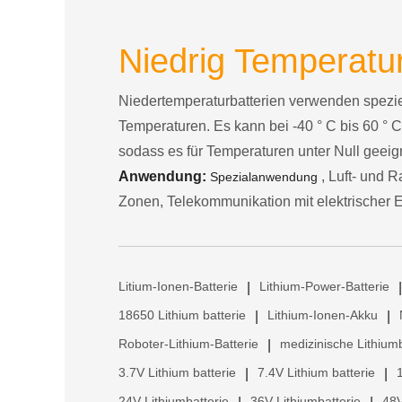
Niedrig Temperatur
Niedertemperaturbatterien verwenden speziel
Temperaturen. Es kann bei -40 ° C bis 60 ° C
sodass es für Temperaturen unter Null geeign
Anwendung:
, Luft- und R
Spezialanwendung
Zonen, Telekommunikation mit elektrischer En
Litium-Ionen-Batterie
Lithium-Power-Batterie
|
|
18650 Lithium batterie
Lithium-Ionen-Akku
|
|
Roboter-Lithium-Batterie
medizinische Lithiumb
|
3.7V Lithium batterie
7.4V Lithium batterie
|
|
24V Lithiumbatterie
36V Lithiumbatterie
48V