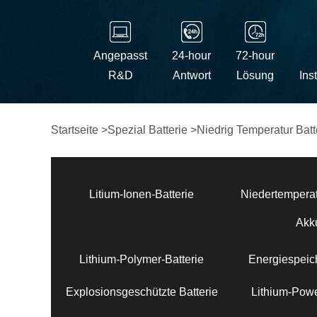
Angepasst
24-hour
72-hour
R&D
Antwort
Lösung
Ins
Startseite
>
Spezial Batterie
>
Niedrig Temperatur Batt
Litium-Ionen-Batterie
Niedertemperat
Akk
Lithium-Polymer-Batterie
Energiespeich
Explosionsgeschützte Batterie
Lithium-Powe