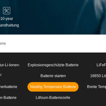
10-year
tandhaltung
erie
ur-Li-Ionen-
Explosionsgeschützte Batterie
LiFe
u
Batterie starten
18650 Lit
erbatterie
Niedrig Temperatur Batterie
Breite Temp
r-Batterie
Lithium-Batteriezelle